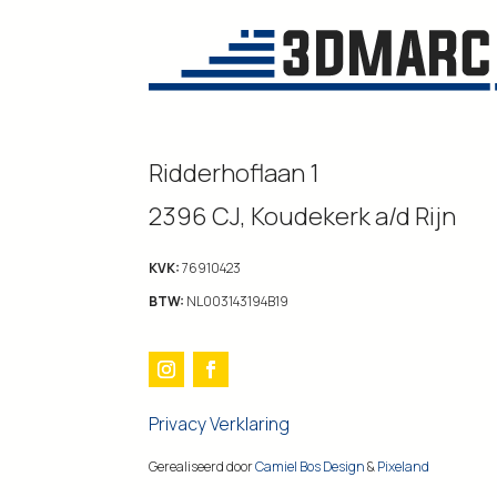
Ridderhoflaan 1
2396 CJ, Koudekerk a/d Rijn
KVK:
76910423
BTW:
NL003143194B19
Privacy Verklaring
Gerealiseerd door
Camiel Bos Design
&
Pixeland