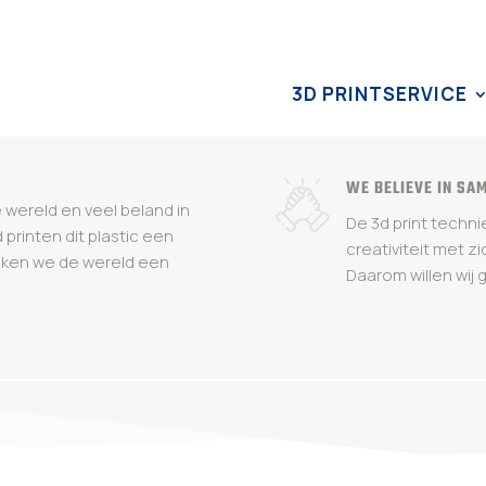
3D PRINTSERVICE
WE BELIEVE IN SA
e wereld en veel beland in
De 3d print techn
printen dit plastic een
creativiteit met z
aken we de wereld een
Daarom willen wij