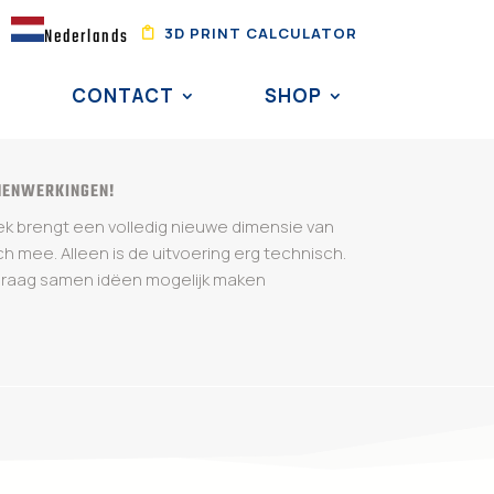
3D PRINT CALCULATOR
Nederlands
CONTACT
SHOP
MENWERKINGEN!
iek brengt een volledig nieuwe dimensie van
ich mee. Alleen is de uitvoering erg technisch.
 graag samen idëen mogelijk maken