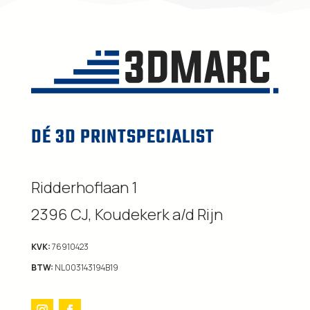
DÉ 3D PRINTSPECIALIST
Ridderhoflaan 1
2396 CJ, Koudekerk a/d Rijn
KVK:
76910423
BTW:
NL003143194B19