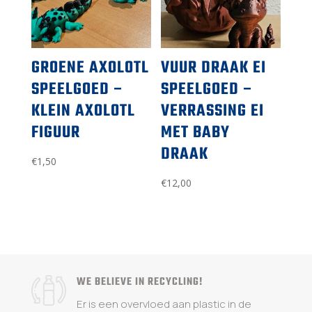
GROENE AXOLOTL
VUUR DRAAK EI
SPEELGOED –
SPEELGOED –
KLEIN AXOLOTL
VERRASSING EI
FIGUUR
MET BABY
DRAAK
€
1,50
€
12,00
WE BELIEVE IN RECYCLING!
Er is een overvloed aan plastic in de