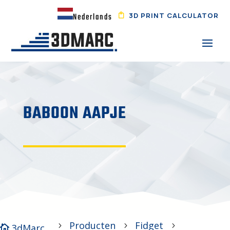
3D PRINT CALCULATOR
Nederlands
BABOON AAPJE
Producten
Fidget
5
5
5
3dMarc
