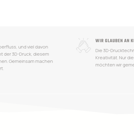
WIR GLAUBEN AN K
berfluss, und viel davon
Die 3D-Drucktechni
cht der 3D-Druck, diesem
Kreativität. Nur d
uchen. Gemeinsam machen
möchten wir gem
t.