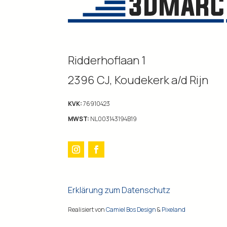
Ridderhoflaan 1
2396 CJ, Koudekerk a/d Rijn
KVK:
76910423
MWST:
NL003143194B19
Erklärung zum Datenschutz
Realisiert von
Camiel Bos Design
&
Pixeland