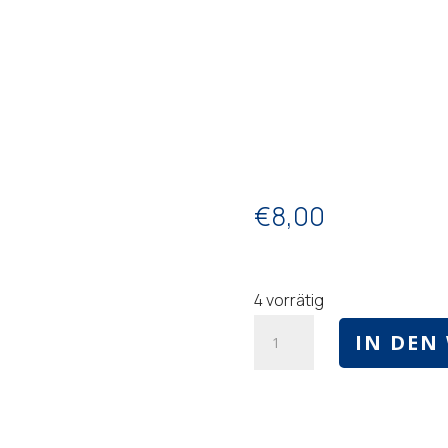
€
8,00
4 vorrätig
Roboter-
IN DEN
Drachen-
Spielzeug
–