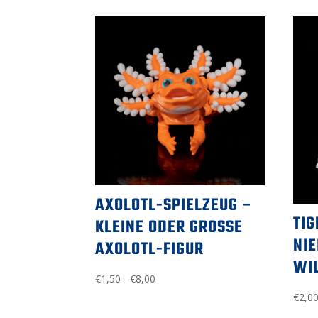
AXOLOTL-SPIELZEUG –
TIG
KLEINE ODER GROSSE A
NI
XOLOTL-FIGUR
WI
Preisspanne:
€
1,50
-
€
8,00
1,50
€
2,0
€