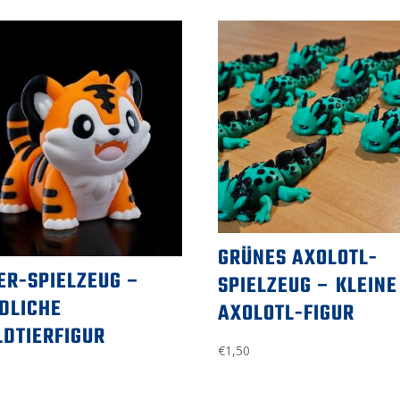
futuristischer
Fantasy-
Drache
GRÜNES AXOLOTL-
ER-SPIELZEUG –
SPIELZEUG – KLEINE
EDLICHE
AXOLOTL-FIGUR
LDTIERFIGUR
€
1,50
0