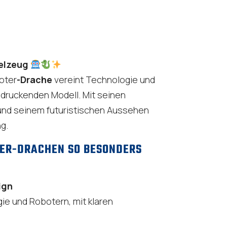
elzeug
oter
-Drache
vereint Technologie und
ndruckenden Modell. Mit seinen
und seinem futuristischen Aussehen
ng.
TER-DRACHEN SO BESONDERS
ign
gie und Robotern, mit klaren