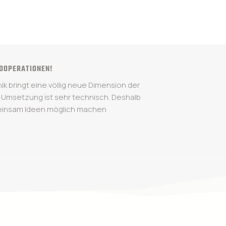
OOPERATIONEN!
k bringt eine völlig neue Dimension der
ie Umsetzung ist sehr technisch. Deshalb
einsam Ideen möglich machen