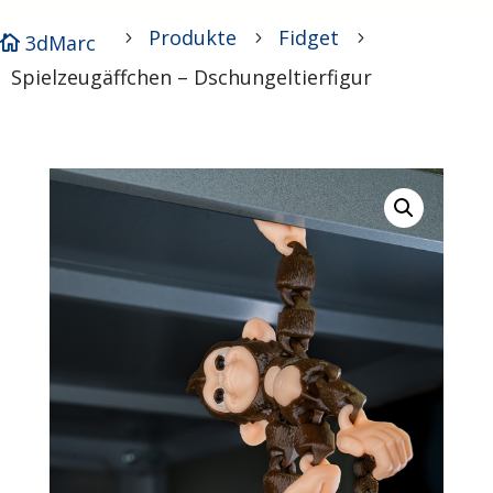
Produkte
Fidget
5
5
5
3dMarc

Spielzeugäffchen – Dschungeltierfigur