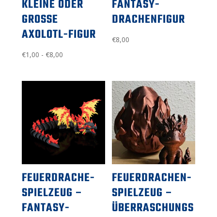
KLEINE ODER
FANTASY-
GROSSE A
DRACHENFIGUR
XOLOTL-FIGUR
€
8,00
Preisspanne:
€
1,00
-
€
8,00
1,00
€
bis
8,00
€
FEUERDRACHE-
FEUERDRACHEN-
SPIELZEUG –
SPIELZEUG –
FANTASY-
ÜBERRASCHUNGS